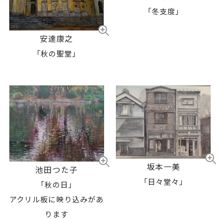
「冬支度」
安達康之
「秋の聖堂」
坂本一美
池田つた子
「日々堂々」
「秋の日」
アクリル板に映り込みがあ
ります