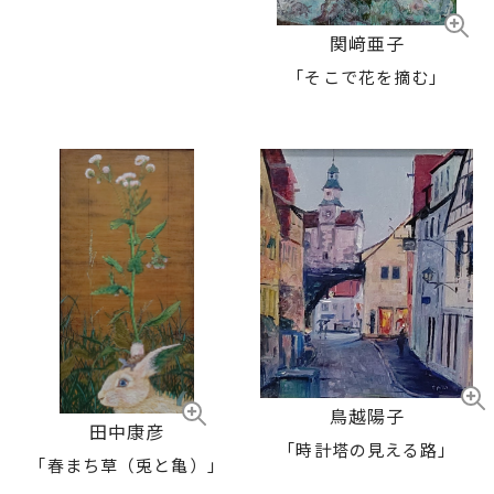
関﨑亜子
「そこで花を摘む」
鳥越陽子
田中康彦
「時計塔の見える路」
「春まち草（兎と亀）」