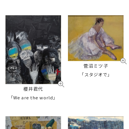
菅沼ミツ子
「スタジオで」
櫻井君代
「We are the world」