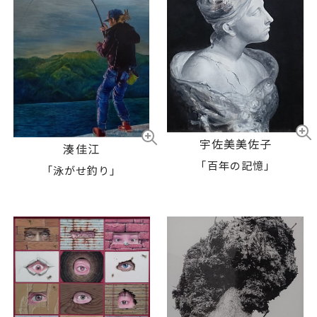
宇佐美美佐子
湊佳江
「百年の記憶」
「泳がせ釣り」