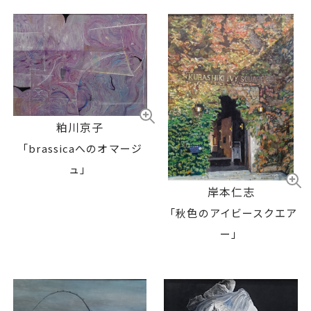
粕川京子
「brassicaへのオマージ
ュ」
岸本仁志
「秋色のアイビースクエア
ー」