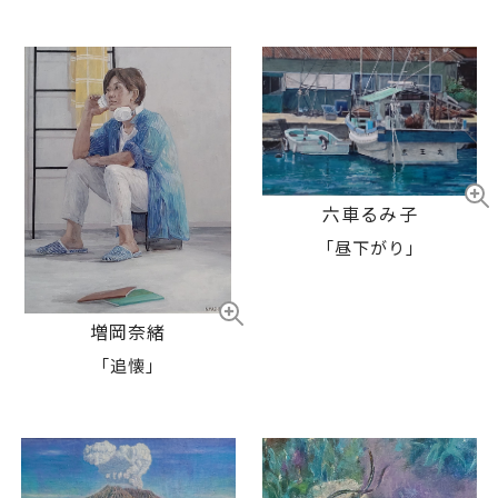
六車るみ子
「昼下がり」
増岡奈緒
「追懐」