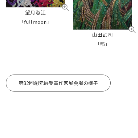
望月淑江
「fullmoon」
山田武司
「稲」
第82回創元展受賞作家展会場の様子