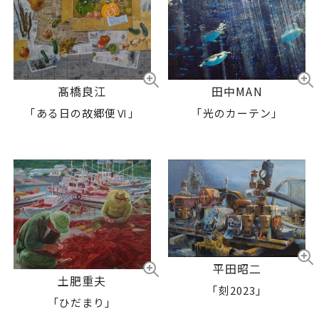
田中MAN
髙橋良江
「光のカーテン」
「ある日の故郷便Ⅵ」
平田昭二
土肥重夫
「刻2023」
「ひだまり」