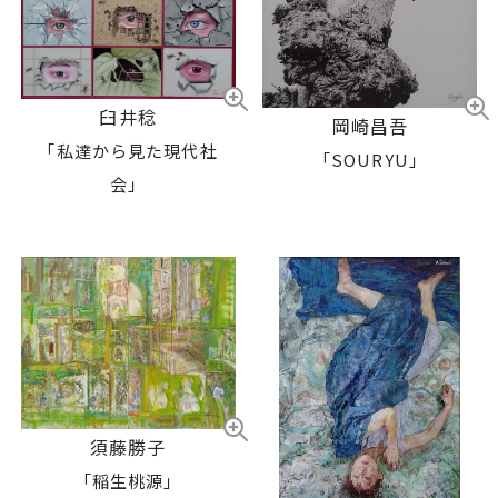
臼井稔
岡崎昌吾
「私達から見た現代社
「SOURYU」
会」
須藤勝子
「稲生桃源」