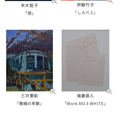
伊藤竹子
末木智子
「しらべ２」
「想」
三井重彰
海妻直人
「廃線の早朝」
「Work NO.3 WHITE」