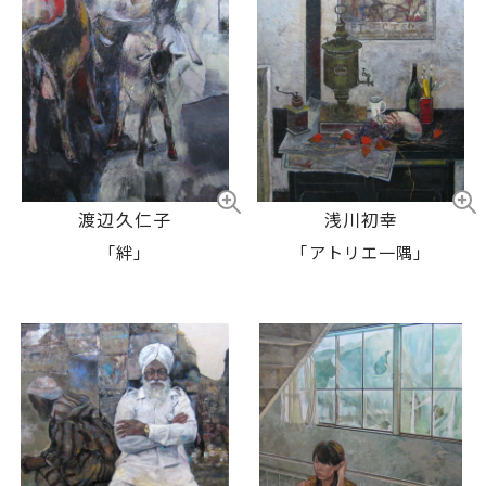
渡辺久仁子
浅川初幸
「絆」
「アトリエ一隅」