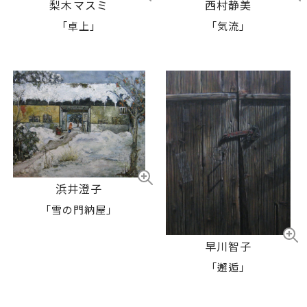
梨木マスミ
西村静美
「卓上」
「気流」
浜井澄子
「雪の門納屋」
早川智子
「邂逅」