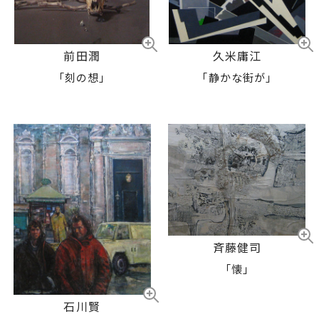
前田潤
久米庸江
「刻の想」
「静かな街が」
斉藤健司
「懐」
石川賢