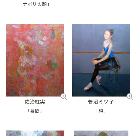
「ナポリの顔」
佐治紅実
菅沼ミツ子
「幕間」
「純」