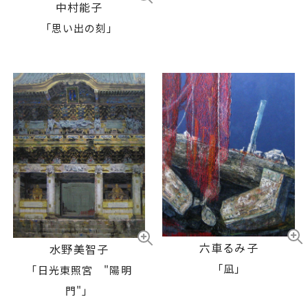
中村能子
「思い出の刻」
六車るみ子
水野美智子
「凪」
「日光東照宮 "陽明
門"」