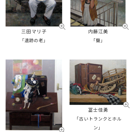
内藤江美
三田マリ子
「聲」
「遺跡の老」
冨士佳勇
「古いトランクとホル
ン」