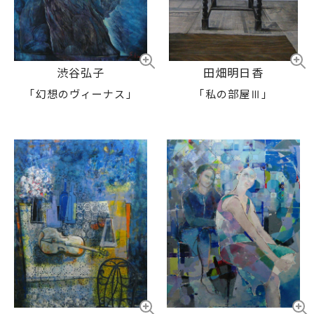
渋谷弘子
田畑明日香
「幻想のヴィーナス」
「私の部屋Ⅲ」