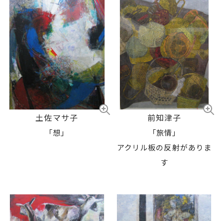
土佐マサ子
前知津子
「想」
「旅情」
アクリル板の反射がありま
す