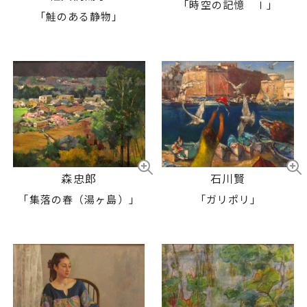
「時空の記憶 Ⅰ」
「鮭のある静物」
森忠郎
石川賢
「集落の春（湯ヶ島）」
「ガリポリ」