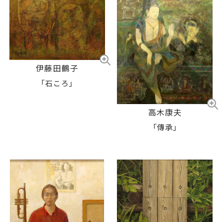
伊藤田鶴子
「石ころ」
高木康夫
「傳承」