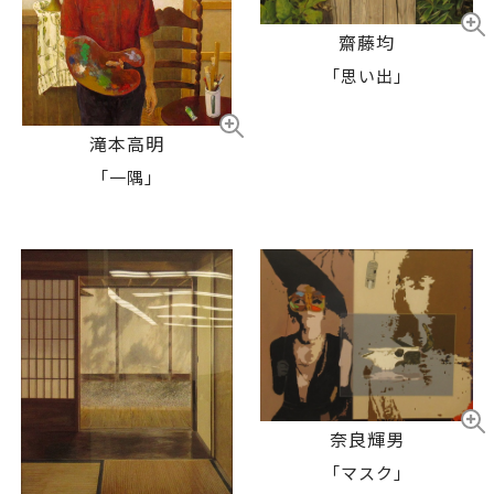
齋藤均
「思い出」
滝本高明
「一隅」
奈良輝男
「マスク」