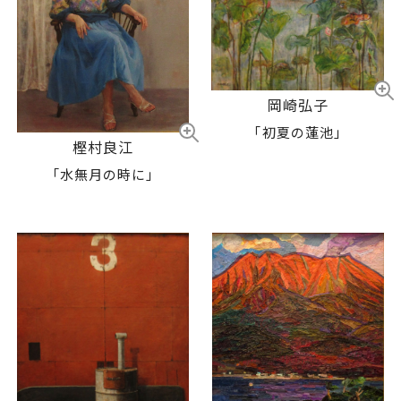
岡崎弘子
「初夏の蓮池」
樫村良江
「水無月の時に」