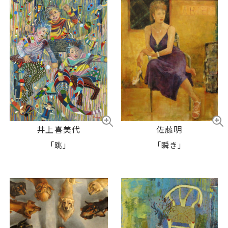
井上喜美代
佐藤明
「跳」
「瞬き」