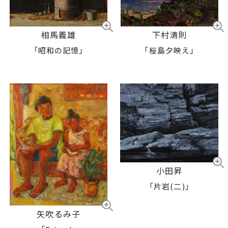
相馬義雄
下村清則
「昭和の記憶」
「桜島夕映え」
小田昇
「片岩(二)」
矢吹るみ子