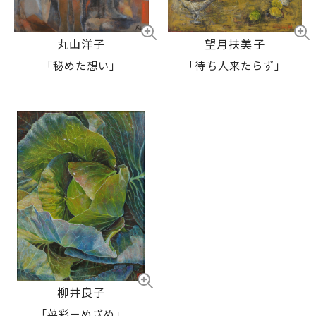
丸山洋子
望月扶美子
「秘めた想い」
「待ち人来たらず」
柳井良子
「菜彩－めざめ」