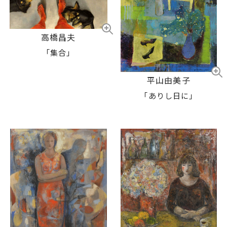
高橋昌夫
「集合」
平山由美子
「ありし日に」