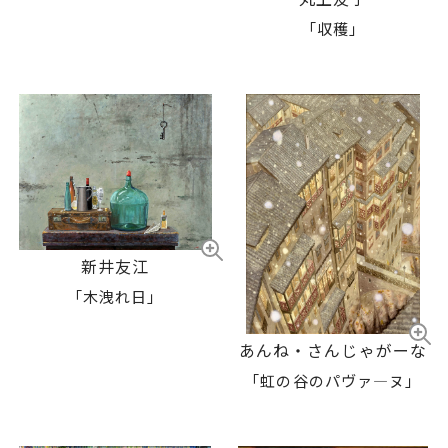
「収穫」
新井友江
「木洩れ日」
あんね・さんじゃがーな
「虹の谷のパヴァ―ヌ」