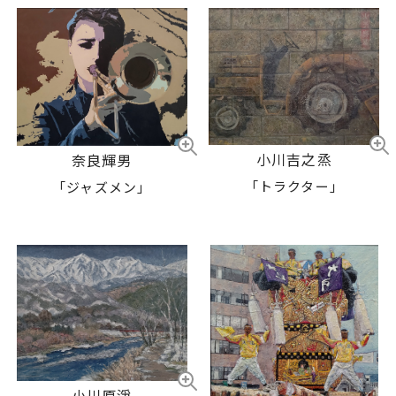
小川吉之烝
奈良輝男
「トラクター」
「ジャズメン」
小川原淨