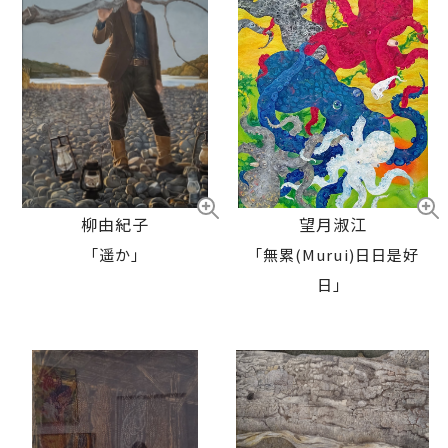
望月淑江
柳由紀子
「無累(Murui)日日是好
「遥か」
日」