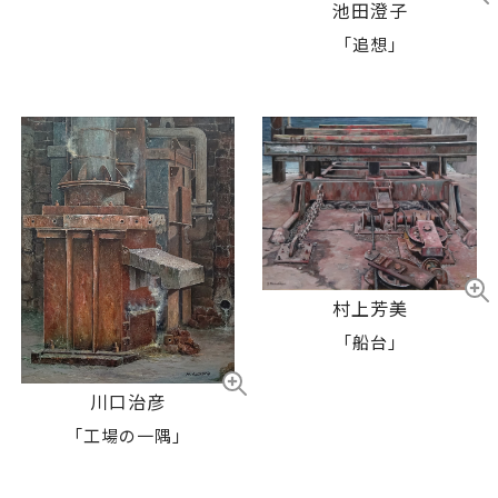
池田澄子
「追想」
村上芳美
「船台」
川口治彦
「工場の一隅」