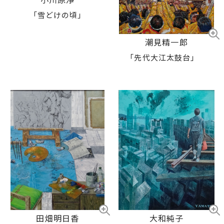
「雪どけの頃」
潮見精一郎
「先代大江太鼓台」
田畑明日香
大和純子