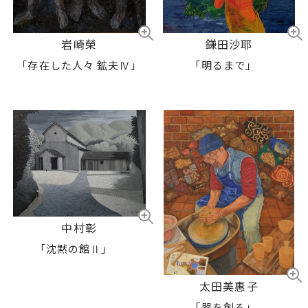
鎌田沙耶
岩崎榮
「明るまで」
「存在した人々 鉱夫Ⅳ」
中村彰
「沈黙の館Ⅱ」
太田美惠子
「器を創る」