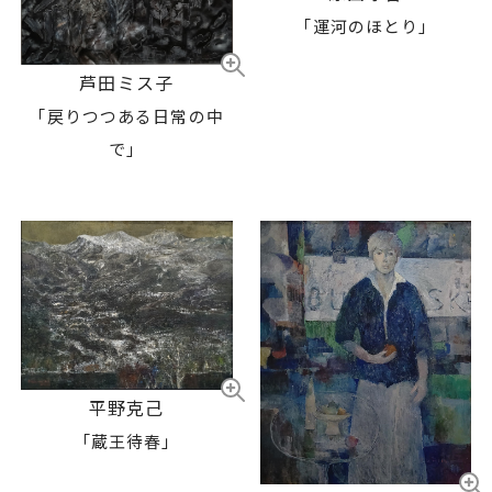
「運河のほとり」
芦田ミス子
「戻りつつある日常の中
で」
平野克己
「蔵王待春」