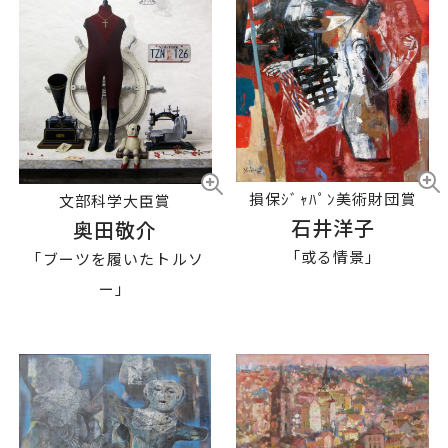
損保ｼﾞｬﾊﾟﾝ美術財団賞
文部科学大臣賞
石井洋子
奥田敬介
「或る情景」
「ブーツを履いたトルソ
ー」