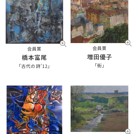
会員賞
会員賞
増田優子
橋本富尾
「街」
「古代の詩'12」