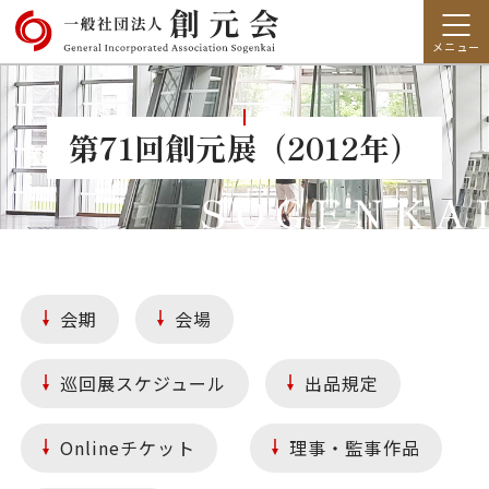
第71回創元展（2012年）
会期
会場
巡回展スケジュール
出品規定
Onlineチケット
理事・監事作品