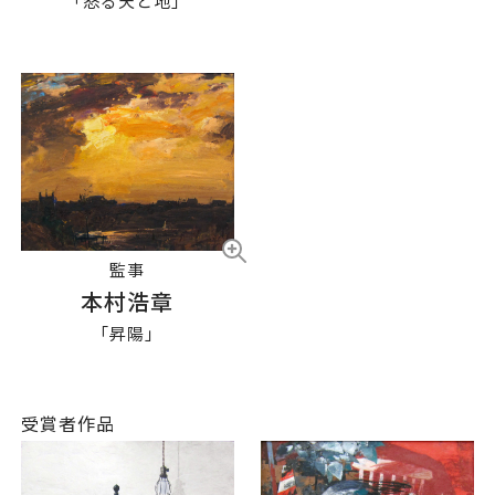
「怒る天と地」
監事
本村浩章
「昇陽」
受賞者作品