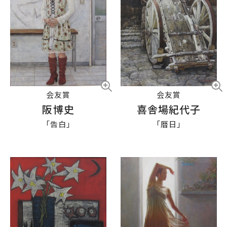
会友賞
会友賞
阪博史
喜舎場紀代子
「告白」
「暦日」