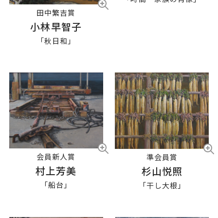
田中繁吉賞
小林早智子
「秋日和」
会員新人賞
準会員賞
村上芳美
杉山悦照
「船台」
「干し大根」