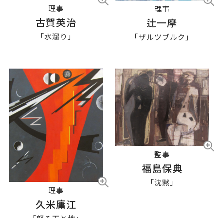
理事
理事
古賀英治
辻一摩
「水溜り」
「ザルツブルク」
監事
福島保典
「沈黙」
理事
久米庸江