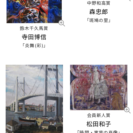
中野和高賞
森忠郎
「斑鳩の里」
鈴木千久馬賞
寺田博信
「炎舞(彩)」
会員新人賞
松田和子
「時間・家族の肖像」