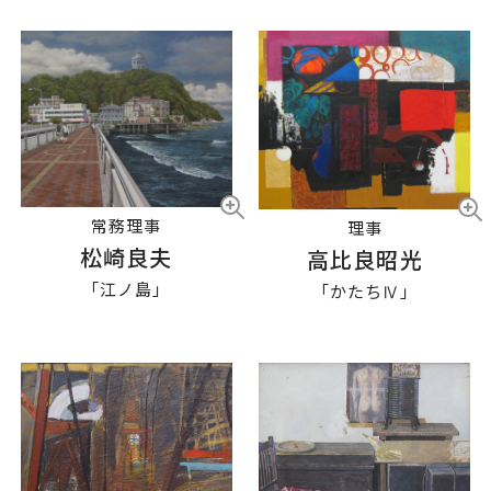
常務理事
理事
松崎良夫
高比良昭光
「江ノ島」
「かたちⅣ」