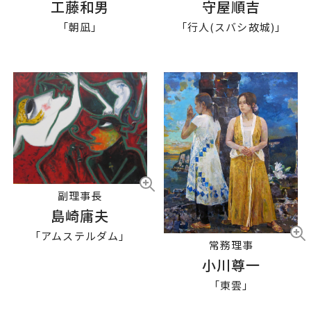
工藤和男
守屋順吉
「朝凪」
「行人(スバシ故城)」
副理事長
島崎庸夫
「アムステルダム」
常務理事
小川尊一
「東雲」