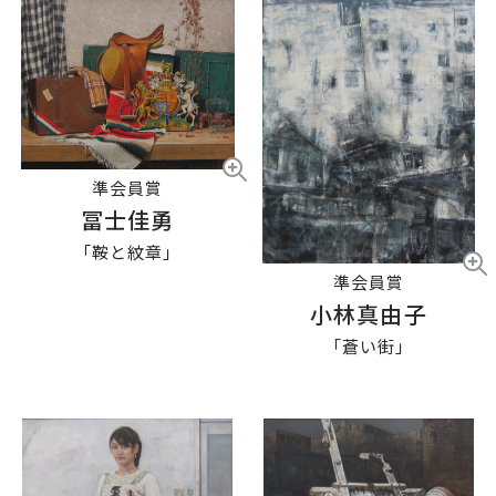
準会員賞
冨士佳勇
「鞍と紋章」
準会員賞
小林真由子
「蒼い街」