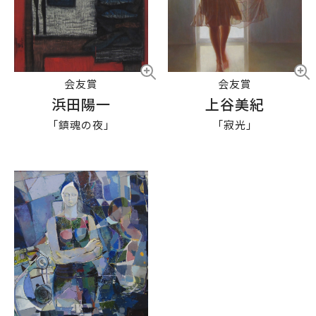
会友賞
会友賞
浜田陽一
上谷美紀
「鎮魂の夜」
「寂光」