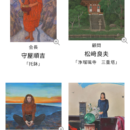
顧問
会長
松﨑良夫
守屋順吉
「浄瑠璃寺 三重塔」
「托鉢」