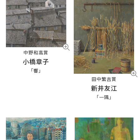
中野和高賞
小橋章子
「響」
田中繁吉賞
新井友江
「一隅」