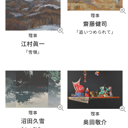
理事
齋藤健司
「追いつめられて」
理事
江村眞一
「雪嶺」
理事
理事
沼田久雪
奥田敬介