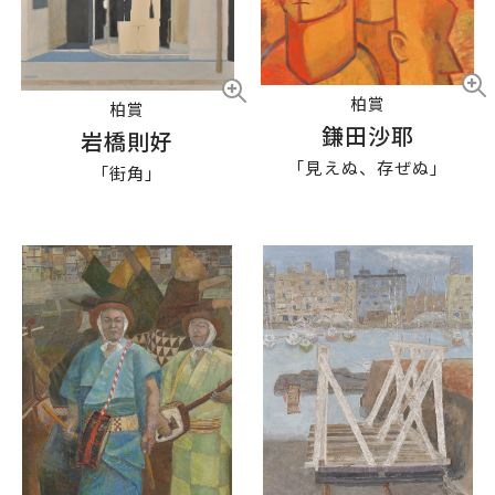
柏賞
柏賞
鎌田沙耶
岩橋則好
「見えぬ、存ぜぬ」
「街角」