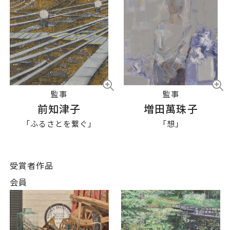
監事
監事
前知津子
増田萬珠子
「ふるさとを繋ぐ」
「想」
受賞者作品
会員