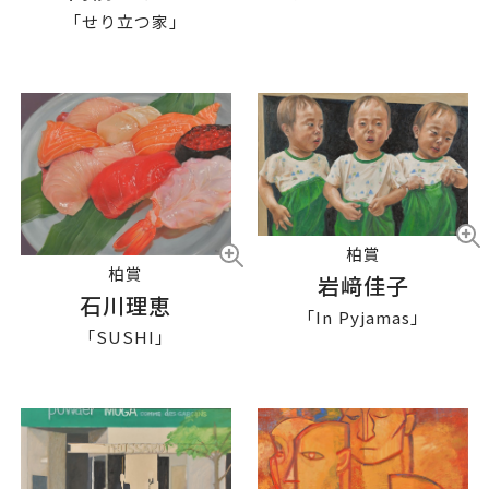
「せり立つ家」
柏賞
柏賞
岩﨑佳子
石川理恵
「In Pyjamas」
「SUSHI」