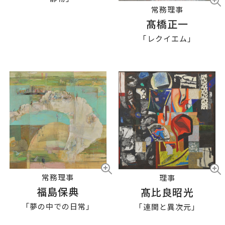
常務理事
髙橋正一
「レクイエム」
常務理事
理事
福島保典
髙比良昭光
「夢の中での日常」
「連関と異次元」