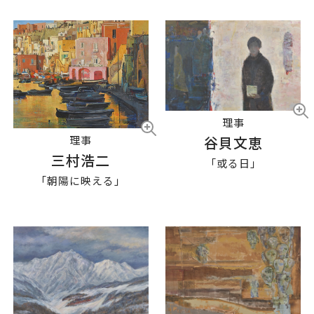
理事
理事
谷貝文恵
三村浩二
「或る日」
「朝陽に映える」