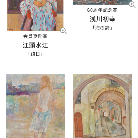
80周年記念賞
浅川初幸
「海の詩」
会員奨励賞
江頭水江
「錦日」