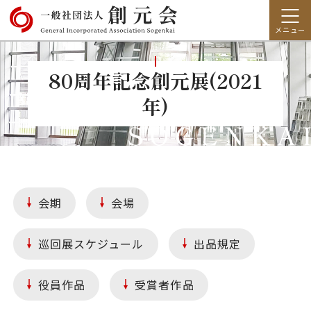
80周年記念創元展(2021
年)
会期
会場
巡回展スケジュール
出品規定
役員作品
受賞者作品