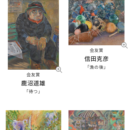
会友賞
信田克彦
「漁の後」
会友賞
鹿沼道雄
「待つ」