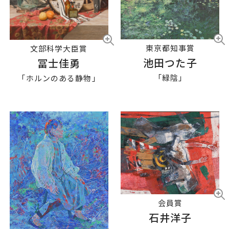
東京都知事賞
文部科学大臣賞
池田つた子
冨士佳勇
「緑陰」
「ホルンのある静物」
会員賞
石井洋子