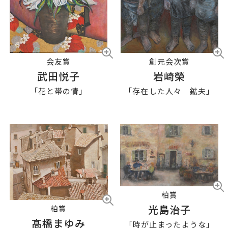
会友賞
創元会次賞
武田悦子
岩崎榮
「花と帯の情」
「存在した人々 鉱夫」
柏賞
光島治子
柏賞
髙橋まゆみ
「時が止まったような」