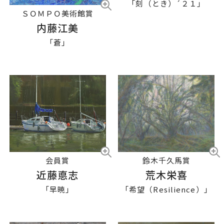
「刻（とき）´２１」
ＳＯＭＰＯ美術館賞
内藤江美
「蒼」
鈴木千久馬賞
会員賞
荒木栄喜
近藤悳志
「希望（Resilience）」
「早暁」