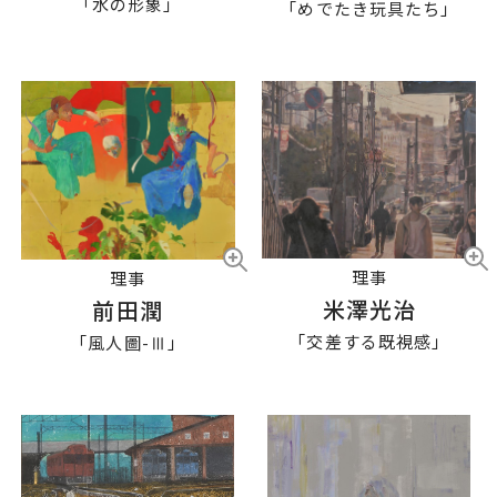
「水の形象」
「めでたき玩具たち」
理事
理事
米澤光治
前田潤
「交差する既視感」
「風人圖-Ⅲ」