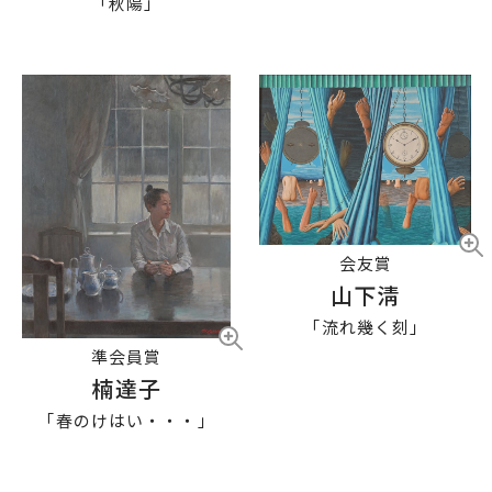
「秋陽」
会友賞
山下淸
「流れ幾く刻」
準会員賞
楠達子
「春のけはい・・・」