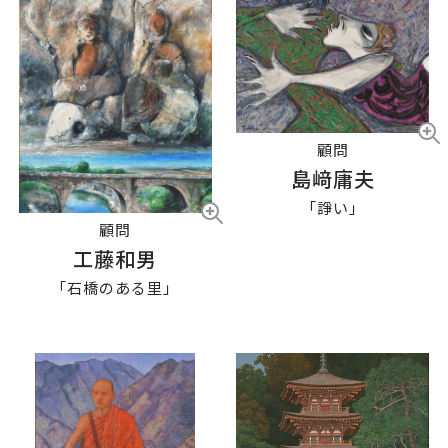
顧問
島﨑庸夫
「諍い」
顧問
工藤和男
「石橋のある里」