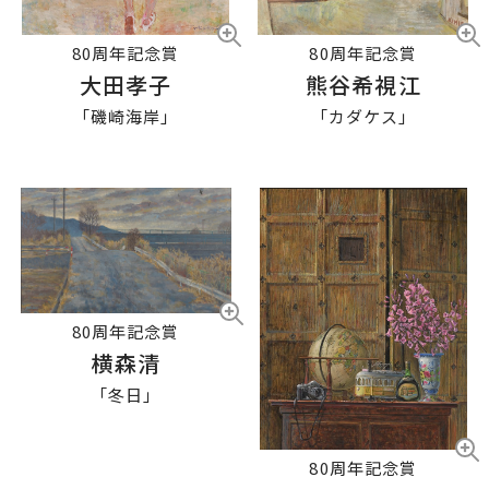
80周年記念賞
80周年記念賞
熊谷希視江
大田孝子
「カダケス」
「磯崎海岸」
80周年記念賞
横森清
「冬日」
80周年記念賞