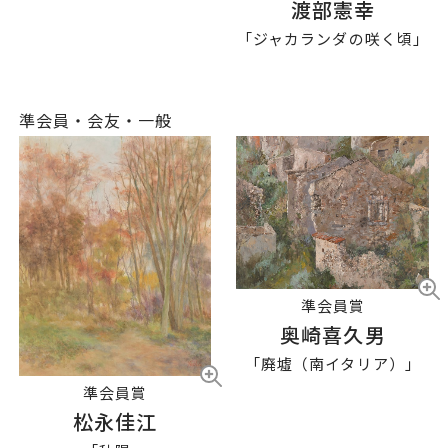
渡部憲幸
「ジャカランダの咲く頃」
準会員・会友・一般
準会員賞
奥崎喜久男
「廃墟（南イタリア）」
準会員賞
松永佳江