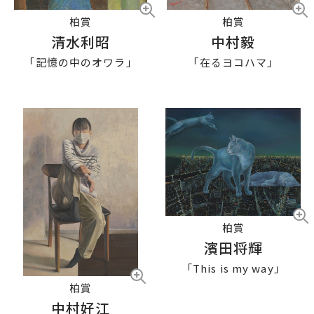
柏賞
柏賞
清水利昭
中村毅
「記憶の中のオワラ」
「在るヨコハマ」
柏賞
濱田将輝
「This is my way」
柏賞
中村好江